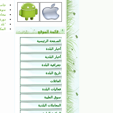
جانب 
ندوة 
محاضر
دورة
"بلد 
المكت
قائمة الموقع
الصـفحة الرئيسية
أخبار البلدة
أخبار البلدية
جغرافية البلدة
تاريخ البلدة
العائلات
فعاليات البلدة
سوق الطيبة
المعاملات البلدية