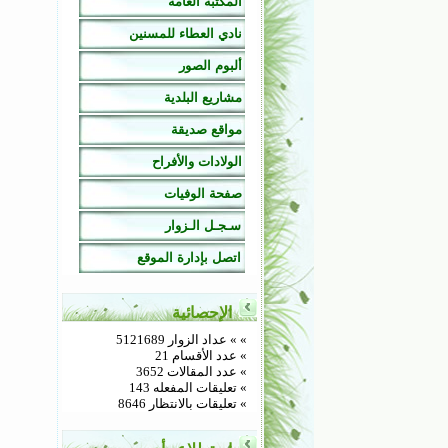
المكتبة العامة
نادي العطاء للمسنين
ألبوم الصور
مشاريع البلدية
مواقع صديقة
الولادات والأفراح
صفحة الوفيات
سـجـل الـزوار
اتصل بإدارة الموقع
الإحصائية
»
» عداد الزوار 5121689
» عدد الأقسام 21
» عدد المقالات 3652
» تعليقات المفعله 143
» تعليقات بالانتظار 8646