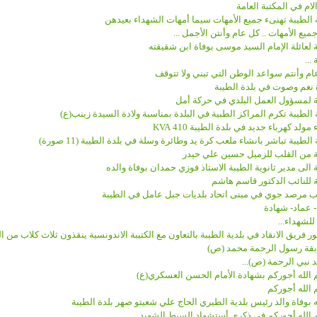
لام في المكتبة العامة
 الطيبة تهنىء جميع الأمهات سيما أمهات الشهداء بعيدهن
ميع الأمهات .. كل عام وأنتن الأجمل ...
 لعائلة الإمام السيد موسى بوفاة ابن شقيقته
...
م وأنتم سواعد الوطن التي تبني ولا تتوقف
 نغم وصوت في بلدة الطيبة
ة لمسؤول العمل البلدي في حركة أمل
 الطيبة تكرم المراكز الطبية في البلدة بمناسبة ولادة السيدة زينب(ع)
مولد كهرباء جديد في بلدة الطيبة 410 KVA
 الطيبة تباشر بانشاء ملعب كرة يد وطائرة وسلة في بلدة الطيبة (11 صورة)
ة من القلب للزميل حسين علي حيدر
 الى مدير ثانوية الطيبة الاستاذ فوزي حمدان بوفاة والده
 للنائب الدكتور قاسم هاشم
ب مرصد جوي في مبنى اتحاد بلديات جبل عامل في الطيبة
- عماد- شهادة
 للشهداء...
ر فريق الانقاد في بلدية الطيبة بالتعاون مع الكتيبة الاندونسية ينقذون ثلاث كلاب من 
قة رسول الرحمة محمد (ص)
 نبي الرحمة (ص)...
الله أجوركم بشهادة الأمام الحسن العسكري(ع)
الله أجوركم
 بوفاة والد رئيس بلدية الطيري الحاج علي شعيتو صهر بلدة الطيبة
الله أجوركم في ذكرى أستشهاد السبط الشهيد