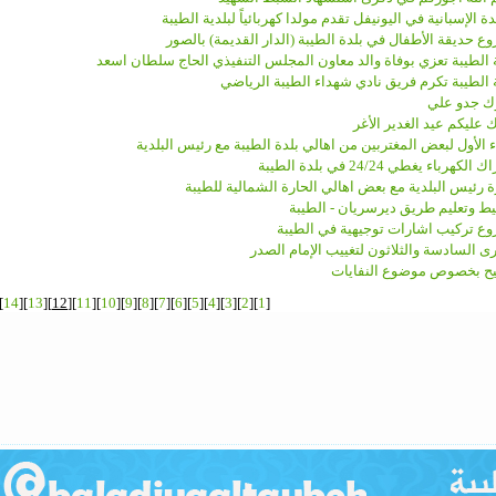
ة الإسبانية في اليونيفل تقدم مولدا كهربائياً لبلدية الطيبة
 حديقة الأطفال في بلدة الطيبة (الدار القديمة) بالصور
 الطيبة تعزي بوفاة والد معاون المجلس التنفيذي الحاج سلطان اسعد
 الطيبة تكرم فريق نادي شهداء الطيبة الرياضي
ك جدو علي
 عليكم عيد الغدير الأغر
ء الأول لبعض المغتربين من اهالي بلدة الطيبة مع رئيس البلدية
لكهرباء يغطي 24/24 في بلدة الطيبة
رئيس البلدية مع بعض اهالي الحارة الشمالية للطيبة
ط وتعليم طريق ديرسريان - الطيبة
ع تركيب اشارات توجيهية في الطيبة
ى السادسة والثلاثون لتغييب الإمام الصدر
ح بخصوص موضوع النفايات
]
14
][
13
][
12
][
11
][
10
][
9
][
8
][
7
][
6
][
5
][
4
][
3
][
2
][
1
[