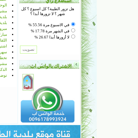
استطلاع رأي
الوحد
هل تزور الطيبة؟ كل اسبوع ؟ كل
مشروع
شهر ؟ لا تزورها أبدا ؟
بلدية
بلدية
في الاسبوع مرة 55.56 %
مبرو
في الشهر مرة 17.78 %
مبارك
لا أزورها أبدا 26.67 %
اللقا
اشتراك ا
سهرة 
تخطي
مشرو
الاشتراك بالواتس اب
الذكر
توضي