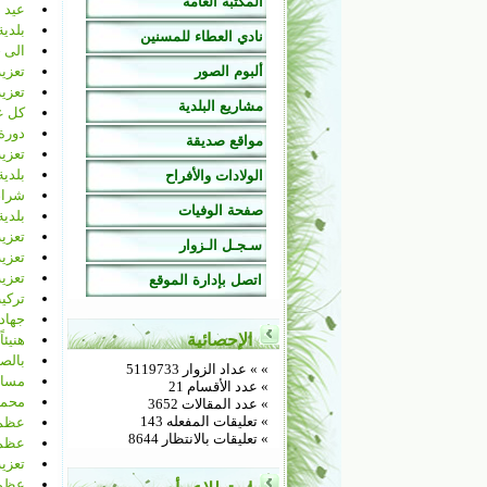
المكتبة العامة
عيد ا
بلدية
نادي العطاء للمسنين
الى ج
ألبوم الصور
تعزية
تعزية 
مشاريع البلدية
كل عا
دورة
مواقع صديقة
تعزي
بلدية
الولادات والأفراح
شراء 
صفحة الوفيات
بلدية
تعزي
سـجـل الـزوار
تعزية
تعزية
اتصل بإدارة الموقع
تركي
جهاد
الإحصائية
هنيئاً
بالصو
»
» عداد الزوار 5119733
مساب
» عدد الأقسام 21
محمد
» عدد المقالات 3652
» تعليقات المفعله 143
عظم 
» تعليقات بالانتظار 8644
عظم 
تعزيه
عظم 