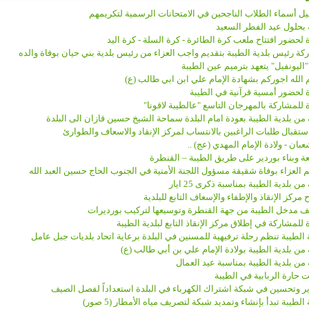
ل أسماء الطلاب الناجحين في الامتحانات الرسمية لتكريمهم
 بحلول عيد الفطر السعيد
لحضور افتتاح ملعب كرة الطائرة - كرة السلة - كرة اليد
ة رئيس بلدية الطيبة بتقديم واجب العزاء من رئيس بلدية بني حيان بوفاة والده
"اليونفيل" يتعهد بترميم عين الطيبة
الله اجوركم بشهادة الإمام علي ابن ابي طالب (ع)
 لحضور أمسية قرآنية في الطيبة
للمشاركة بالمهرجان التاسع "عالطيبة لاقونا"
 من بلدية الطيبة بعودة امام البلدة سماحة الشيخ حسين قازان الى البلدة
ستقبال طلبات الراغبين بالانتساب لمركز الإنقاد والاسعاف والطوارئ
ة وبناء بوردير على طريق الطيبة – القنطرة
 العزاء بوفاة شقيقة مسؤول اللجنة الأمنية في الجنوب الحاج حسين العبد الله
من بلدية الطيبة بمناسبة ذكرى 25 ايار
ح مركز الإنقاذ والإطفاء والإسعاف التابع للبلدية
ف مدخل الطيبة من جهة القنطرة وتوسيعها لتركيب بورديرات
للمشاركة في إطلاق مركز الإنقاذ التابع لبلدية الطيبة
 الطيبة تنظم رحلة ترفيهية للمسنين في البلدة برعاية اتحاد بلديات جبل عامل
 من بلدية الطيبة بولادة الإمام علي بن أبي طالب (ع)
 من بلدية الطيبة بمناسبة عيد العمال
 حارة الربابية في الطيبة
ر وتحسين في شبكة اشتراك الكهرباء في البلدة استعداداً لفصل الصيف
 الطيبة تبدأ بإنشاء وتمديد شبكة لتصريف مياه الأمطار (5 صور)