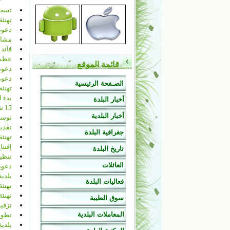
تسجي
تهنئة
دعوة 
مشارك
قائد 
عظم 
قائمة الموقع
دعوة
دعوة 
الصـفحة الرئيسية
تهنئة
بدء ا
أخبار البلدة
15 شعبان - ولادة الإمام المهدي (عج) ..
أخبار البلدية
توسع
تقديم
جغرافية البلدة
تهنئة 
إفتتا
تاريخ البلدة
تنظي
العائلات
دعوة 
بلدية
فعاليات البلدة
تهنئة
تهنئة
سوق الطيبة
تزفيت
المعاملات البلدية
تطوي
بلدية