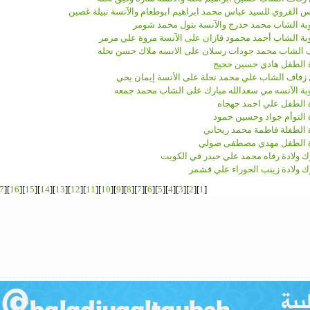
س القروي للسيد عباس محمد ابراهيم ابوطعام والآنسة نبيلة غصين
ة الشاب محمد حدرج والآنسة بتول محمد شومر
ة الشاب أحمد محمود قازان على الآنسة مروة علي مرمر
 الشاب محمد جودات رسلان على الانسه ملاك حسن نحله
ة الطفل هادي حسين حجيج
زفاف الشاب علي محمد نحلة على الأنسة إيمان يحي
ة الآنسه مي سعدالله مبارك على الشاب محمد جمعه
ة الطفل علي احمد جهجاه
ة التوأم جواد وحسين حمود
ة الطفلة فاطمة محمد ريحاني
ة الطفل مهدي مصطفى صولي
ك ولادة رفاه محمد علي حيدر في الكويت
ك ولادة زينب الحوراء علي قشمر
7
][
16
][
15
][
14
][
13
][
12
][
11
][
10
][
9
][
8
][
7
][
6
][
5
][
4
][
3
][
2
][
1
[