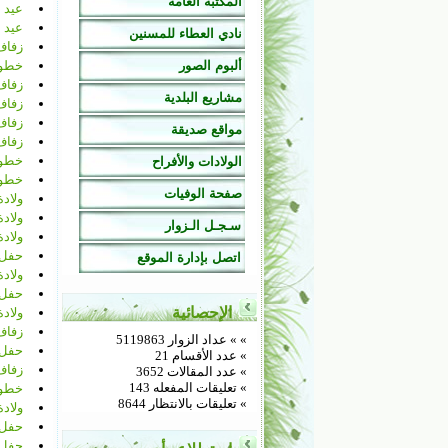
المكتبة العامة
عيد 
عيد م
نادي العطاء للمسنين
زفاف
ألبوم الصور
خطوب
زفاف
مشاريع البلدية
زفاف
زفاف
مواقع صديقة
زفاف
خطوب
الولادات والأفراح
خطوب
صفحة الوفيات
ولاد
ولاد
سـجـل الـزوار
ولاد
حفل 
اتصل بإدارة الموقع
ولادة
حفل 
الإحصائية
ولاد
زفاف
»
» عداد الزوار 5119863
حفل 
» عدد الأقسام 21
زفاف
» عدد المقالات 3652
» تعليقات المفعله 143
خطوب
» تعليقات بالانتظار 8644
ولاد
حفل 
حفل 