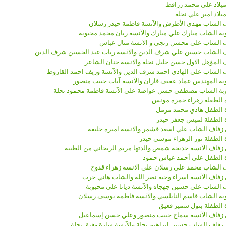
ميلاد علي محمد زراقط
يلاد امير علي نحلة
 الشاب مهدي الأطرش والآنسة فاطمة حيدر رسلان
ة الشاب مبارك علي مبارك والآنسة ريان محمد محبوبة
 الشاب علي محسن زنجي و الانسة منال عباس
 الشاب حسين علي شرف الدين والآنسة رباب عبد الحسين شرف الدين
 المؤهل الاول حسن خليل نحلة والانسة حنان الشاعر
 الشاب علي الهادي احمد شرف الدين والآنسة وريف احمد القاروط
ة المهندس عماد عفيف قازان والآنسة آيات حبيب منصور
ة الشاب مصطفى حسن عواضة على الآنسة فاطمة محمود نحلة
ة الطفلة زهراء حمزة مونس
ة الطفل هادي محمد مرمل
ة الطفلة لميس جعفر حيدر
زفاف الشاب علي اسعد قشمر والانسة اميرة خليفة
 الطفلة نور الزهراء موسى حيدر
زفاف الآنسة خديجة شمص والدتها مريم الريحاني من الطيبة
ة الطفل علي أحمد عباس حمود
 الشاب محمد علي رسلان على الانسة زهراء قدوح
زفاف الآنسة اسراء وجيه نصر الله والشاب هاني حرب
 الشاب علي حسين جهجاه والآنسة ديانا علي محبوبة
ة الشاب قاسم النابلسي والآنسة فاطمة يوسف رسلان
ة الطفلة بتول سمير قعيق
زفاف الآنسة سماح حبيب منصور وعلي حسن إسماعيل
زفاف الشاب حسين ابراهيم نحلة والآنسة سارة وفيق نحلة