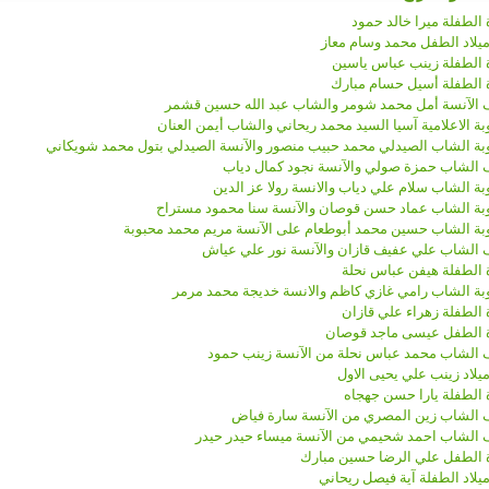
 الطفلة ميرا خالد حمود
ميلاد الطفل محمد وسام معاز
ة الطفلة زينب عباس ياسين
ة الطفلة أسيل حسام مبارك
 الآنسة أمل محمد شومر والشاب عبد الله حسين قشمر
 الاعلامية آسيا السيد محمد ريحاني والشاب أيمن العنان
ة الشاب الصيدلي محمد حبيب منصور والآنسة الصيدلي بتول محمد شويكاني
 الشاب حمزة صولي والآنسة نجود كمال دياب
ة الشاب سلام علي دياب والانسة رولا عز الدين
ة الشاب عماد حسن قوصان والآنسة سنا محمود مستراح
ة الشاب حسين محمد أبوطعام على الآنسة مريم محمد محبوبة
 الشاب علي عفيف قازان والآنسة نور علي عياش
ة الطفلة هيفن عباس نحلة
ة الشاب رامي غازي كاظم والانسة خديجة محمد مرمر
 الطفلة زهراء علي قازان
ة الطفل عيسى ماجد قوصان
 الشاب محمد عباس نحلة من الآنسة زينب حمود
يلاد زينب علي يحيى الاول
ة الطفلة يارا حسن جهجاه
 الشاب زين المصري من الآنسة سارة فياض
 الشاب احمد شحيمي من الآنسة ميساء حيدر حيدر
ة الطفل علي الرضا حسين مبارك
يلاد الطفلة آية فيصل ريحاني