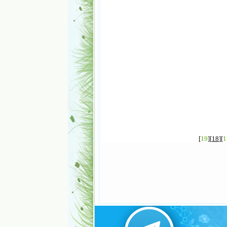
]
19
][
18
][
1