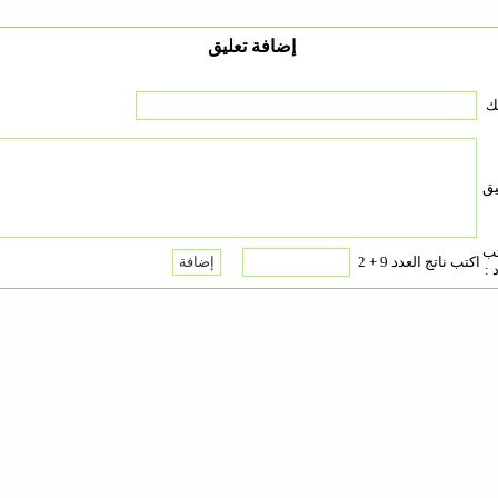
إضافة تعليق
ك
يق
تب
اكتب ناتج العدد 9 + 2
 :