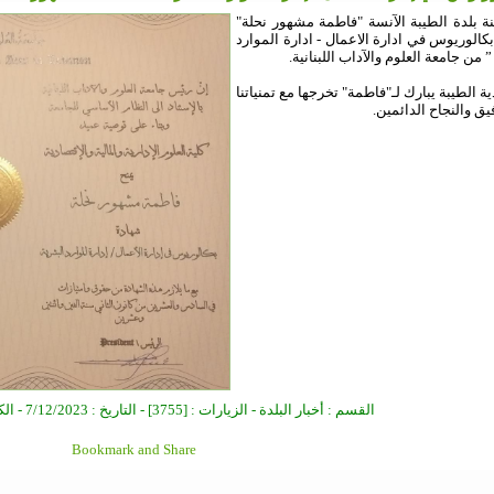
ة بلدة الطيبة الآنسة "فاطمة مشهور نحلة"
كالوريوس في ادارة الاعمال - ادارة الموارد
 من جامعة العلوم والآداب اللبنانية.
ة الطيبة يبارك لـ"فاطمة" تخرجها مع تمنياتنا
فيق والنجاح الدائمين.
القسم : أخبار البلدة - الزيارات : [3755] - التاريخ : 7/12/2023 - الكاتب : مدير الموقع