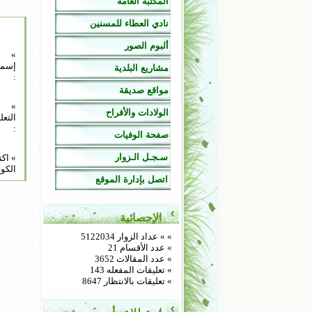
المكتبة العامة
نادي العطاء للمسنين
ألبوم الصور
»
إسم
مشاريع البلدية
:
مواقع صديقة
»
الولادات والأفراح
التعل
:
صفحة الوفيات
سـجـل الـزوار
» اك
الكود
اتصل بإدارة الموقع
الإحصائية
»
» عداد الزوار 5122034
» عدد الأقسام 21
» عدد المقالات 3652
» تعليقات المفعله 143
» تعليقات بالانتظار 8647