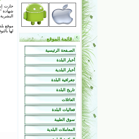
حازت إبن
شهادة "ب
البشرية ”
موقع بلدي
لها بالتو
قائمة الموقع
الصـفحة الرئيسية
أخبار البلدة
أخبار البلدية
جغرافية البلدة
تاريخ البلدة
العائلات
فعاليات البلدة
سوق الطيبة
المعاملات البلدية