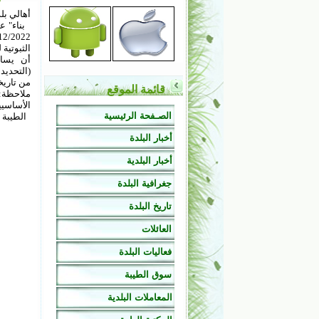
أهالي بلد
بناء" عل
أن يسار
(التحديد
من تاريخه
قائمة الموقع
ملاحظة:
الأساسيي
الصـفحة الرئيسية
الطيبة في: 023
أخبار البلدة
أخبار البلدية
جغرافية البلدة
تاريخ البلدة
العائلات
فعاليات البلدة
سوق الطيبة
المعاملات البلدية