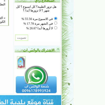
استطلاع رأي
»
التعل
هل تزور الطيبة؟ كل اسبوع ؟ كل
:
شهر ؟ لا تزورها أبدا ؟
» اك
في الاسبوع مرة 55.56 %
الكود
في الشهر مرة 17.78 %
لا أزورها أبدا 26.67 %
الاشتراك بالواتس اب