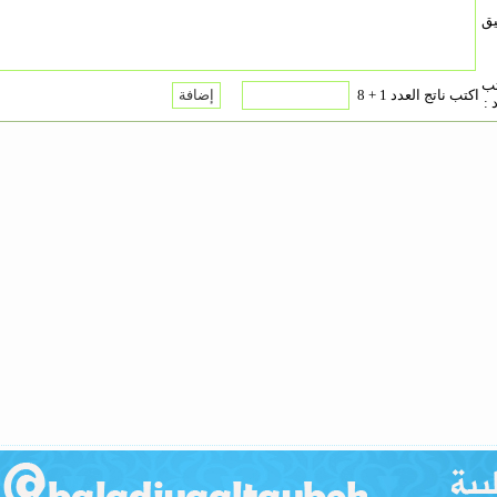
يق
تب
اكتب ناتج العدد 1 + 8
 :