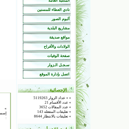
المكتبة العامة
نادي العطاء للمسنين
ألبوم الصور
مشاريع البلدية
مواقع صديقة
الولادات والأفراح
صفحة الوفيات
سـجـل الـزوار
اتصل بإدارة الموقع
الإحصائية
»
» عداد الزوار 5119263
» عدد الأقسام 21
» عدد المقالات 3652
»
» تعليقات المفعله 143
إسم
» تعليقات بالانتظار 8644
: