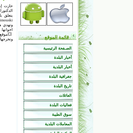
حازت إب
الدكتورا
ec à Rimouski
وتهدي هذ
اخوانها.
💥موقع ب
قائمة الموقع
وتخرجها م
الصـفحة الرئيسية
أخبار البلدة
أخبار البلدية
جغرافية البلدة
تاريخ البلدة
العائلات
فعاليات البلدة
سوق الطيبة
المعاملات البلدية