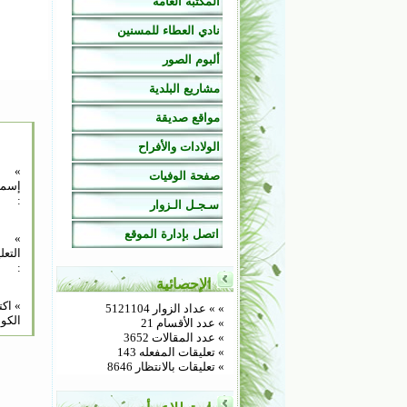
المكتبة العامة
نادي العطاء للمسنين
ألبوم الصور
مشاريع البلدية
مواقع صديقة
الولادات والأفراح
»
صفحة الوفيات
إسم
:
سـجـل الـزوار
اتصل بإدارة الموقع
»
التعل
:
الإحصائية
» اك
»
» عداد الزوار 5121104
الكود
» عدد الأقسام 21
» عدد المقالات 3652
» تعليقات المفعله 143
» تعليقات بالانتظار 8646