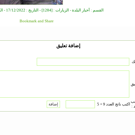
القسم : أخبار البلدة - الزيارات : [1284] - التاريخ : 17/12/2022 - الكاتب : مدير الموقع
إضافة تعليق
ك
يق
تب
اكتب ناتج العدد 9 + 5
 :