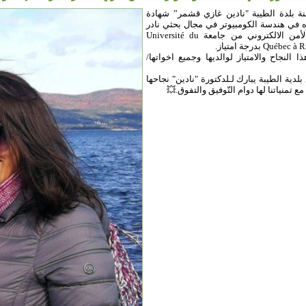
نة بلدة الطيبة "نادين غازي قشمر” شهادة
ه في هندسة الكومبيوتر في مجال بحثي نادر
يتعلق بالأمن الالكتروني من جامعة Université du
Québ بدرجة امتياز.
ا النجاح والامتياز لوالديها وجميع اخواتها/
لدية الطيبة يبارك لـلدكتورة "نادين" نجاحها
ع تمنياتنا لها دوام التّوفيق والتفوق.💥