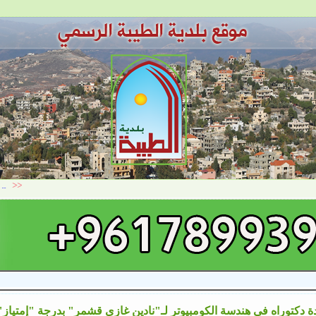
ة دكتوراه في هندسة الكومبيوتر لـ"نادين غازي قشمر" بدرجة "إمتياز"