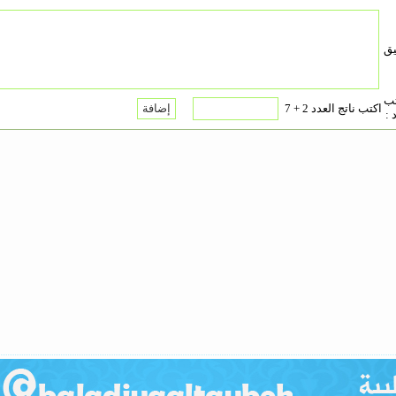
يق
تب
اكتب ناتج العدد 2 + 7
 :