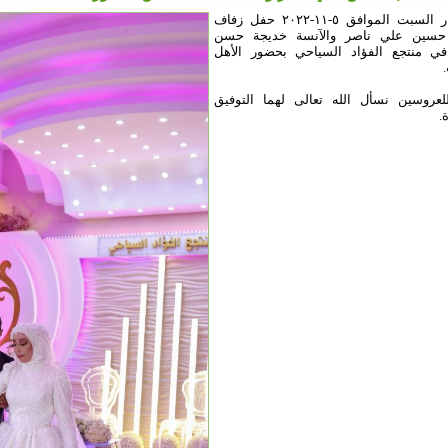
أقيم نهار السبت الموافق ٥-١١-٢٠٢٢ حفل زفاف
حسين علي ناصر والآنسة خديجة حسن
ي منتجع الفؤاد السياحي بحضور الأهل
لعروسين نسأل الله تعالى لهما التوفيق
.