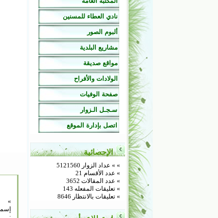
المكتبة العامة
نادي العطاء للمسنين
ألبوم الصور
مشاريع البلدية
مواقع صديقة
الولادات والأفراح
صفحة الوفيات
سـجـل الـزوار
اتصل بإدارة الموقع
الإحصائية
»
» عداد الزوار 5121560
» عدد الأقسام 21
» عدد المقالات 3652
» تعليقات المفعله 143
» تعليقات بالانتظار 8646
»
إسم
: