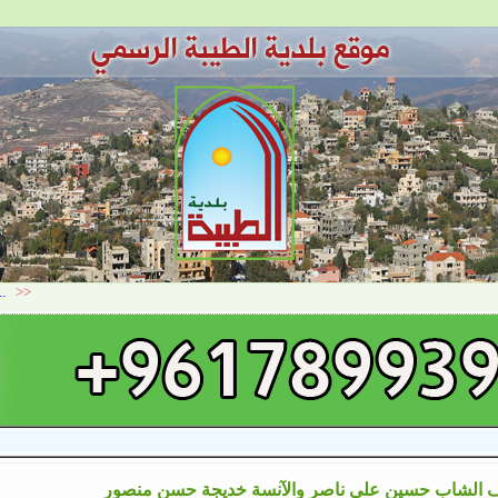
 الشاب حسين علي ناصر والآنسة خديجة حسن منصور