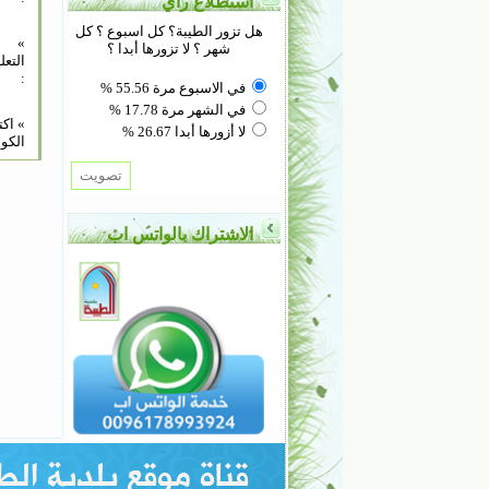
استطلاع رأي
هل تزور الطيبة؟ كل اسبوع ؟ كل
»
شهر ؟ لا تزورها أبدا ؟
التعل
:
في الاسبوع مرة 55.56 %
في الشهر مرة 17.78 %
» اك
لا أزورها أبدا 26.67 %
الكود
الاشتراك بالواتس اب