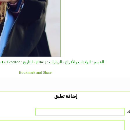
القسم : الولادات والأفراح - الزيارات : [1041] - التاريخ : 17/12/2022 - الكاتب : مدير الموقع
إضافة تعليق
ك