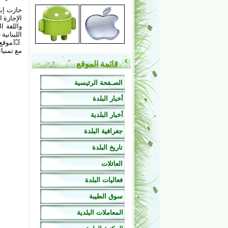
حازت إبن
الإجازة ا
واللغة ا
اللبنانية 
💥موقع ب
مع تمنيات
قائمة الموقع
الصـفحة الرئيسية
أخبار البلدة
أخبار البلدية
جغرافية البلدة
تاريخ البلدة
العائلات
فعاليات البلدة
سوق الطيبة
المعاملات البلدية