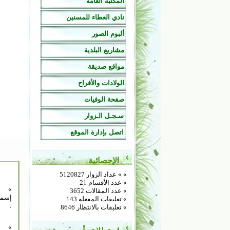
المكتبة العامة
نادي العطاء للمسنين
ألبوم الصور
مشاريع البلدية
مواقع صديقة
الولادات والأفراح
صفحة الوفيات
سـجـل الـزوار
اتصل بإدارة الموقع
الإحصائية
»
» عداد الزوار 5120827
» عدد الأقسام 21
»
» عدد المقالات 3652
إسم
» تعليقات المفعله 143
:
» تعليقات بالانتظار 8646
»