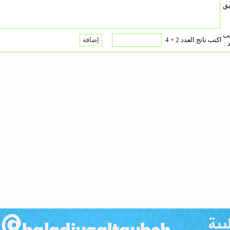
يق
تب
اكتب ناتج العدد 2 + 4
 :