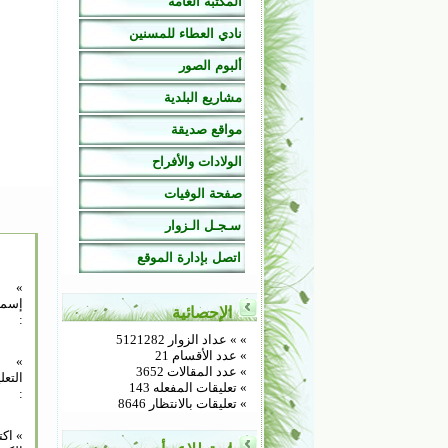
المكتبة العامة
نادي العطاء للمسنين
ألبوم الصور
مشاريع البلدية
مواقع صديقة
الولادات والأفراح
صفحة الوفيات
سـجـل الـزوار
اتصل بإدارة الموقع
»
إسم
الإحصائية
:
»
» عداد الزوار 5121282
» عدد الأقسام 21
»
» عدد المقالات 3652
التعل
» تعليقات المفعله 143
:
» تعليقات بالانتظار 8646
» اك