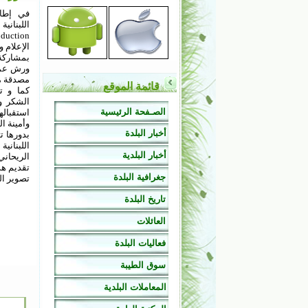
في إطار
الإعلام 
بمشاركة
ورش عمل
مصدقة من
قائمة الموقع
كما و تت
الشكر و 
الصـفحة الرئيسية
استقباله
وأمينة ال
أخبار البلدة
بدورها ت
اللبناني
أخبار البلدية
الريحان
تقديم هذ
جغرافية البلدة
تصوير ال
تاريخ البلدة
العائلات
فعاليات البلدة
سوق الطيبة
المعاملات البلدية