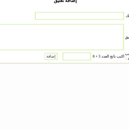
إضافة تعليق
ك
يق
تب
اكتب ناتج العدد 3 + 8
 :