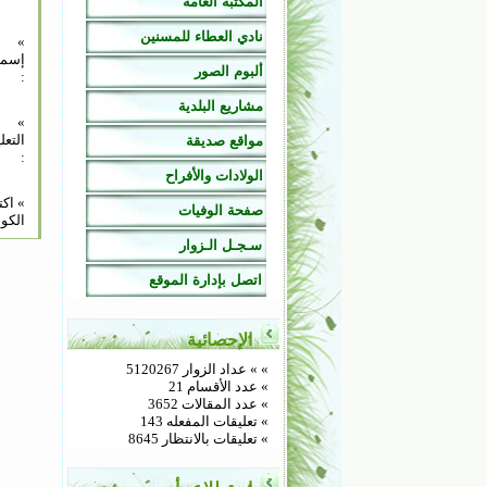
المكتبة العامة
نادي العطاء للمسنين
»
إسم
ألبوم الصور
:
مشاريع البلدية
»
التعل
مواقع صديقة
:
الولادات والأفراح
» اك
صفحة الوفيات
الكود
سـجـل الـزوار
اتصل بإدارة الموقع
الإحصائية
»
» عداد الزوار 5120267
» عدد الأقسام 21
» عدد المقالات 3652
» تعليقات المفعله 143
» تعليقات بالانتظار 8645