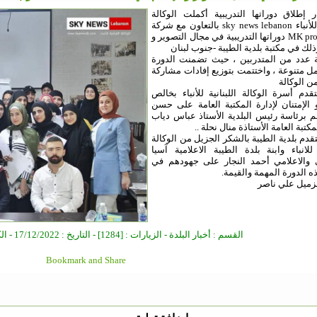
 إطلاق دوراتها التدريبية أكملت الوكالة
اللبنانية للأنباء sky news lebanon بالتعاون مع شركة
MK production دوراتها التدريبية في مجال التصوير و
وذلك في مكتبة بلدية الطيبة -جنوب لبنان
 عدد من المتدربين ، حيث تضمنت الدورة
 متنوعة ، واختتمت بتوزيع إفادات مشاركة
 الوكالة
قدم أسرة الوكالة اللبنانية للأنباء بخالص
الإمتنان لإدارة المكتبة العامة على حسن
م برئاسة رئيس البلدية الأستاذ عباس دياب
مكتبة العامة الأستاذة منال نحلة ..
تقدم بلدية الطيبة بالشكر الجزيل من الوكالة
ة للانباء وابنة بلدة الطيبة الاعلامية آسيا
ي والاعلامي أحمد النجار على جهودهم في
ه الدورة المهمة والقيمة.
زميل علي ناصر
القسم : أخبار البلدة - الزيارات : [1284] - التاريخ : 17/12/2022 - الكاتب : مدير الموقع